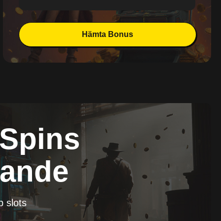
Hämta Bonus
 Spins
dande
p slots