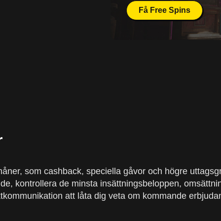
Få Free Spins
r
örmåner, som cashback, speciella gåvor och högre uttag
nde, kontrollera de minsta insättningsbeloppen, omsättni
ektkommunikation att låta dig veta om kommande erbjud