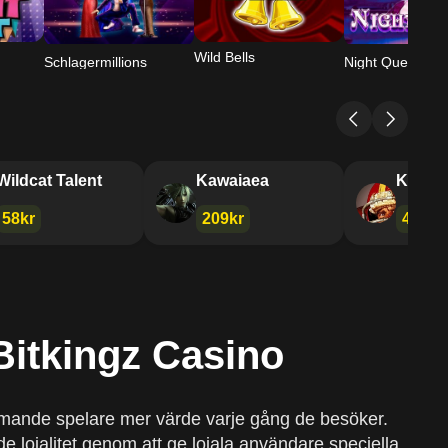
Wild Bells
Schlagermillions
Night Queen
Siren
Wildcat Talent
Kawai
239kr
58kr
209kr
itkingz Casino
mmande spelare mer värde varje gång de besöker.
de lojalitet genom att ge lojala användare speciella