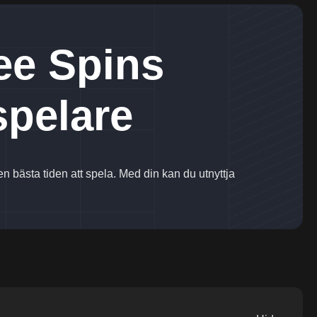
ee Spins
spelare
n bästa tiden att spela. Med din kan du utnyttja