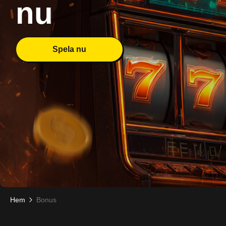
nu
Spela nu
Hem
Bonus